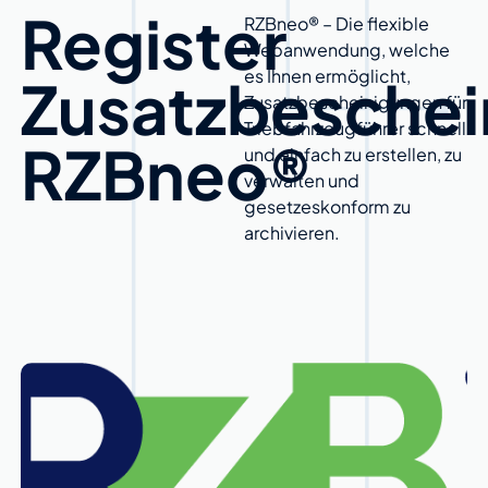
Register
RZBneo® – Die flexible
Webanwendung, welche
es Ihnen ermöglicht,
Zusatzbesche
Zusatzbescheinigungen für
Triebfahrzeugführer schnell
RZBneo®
und einfach zu erstellen, zu
verwalten und
gesetzeskonform zu
archivieren.